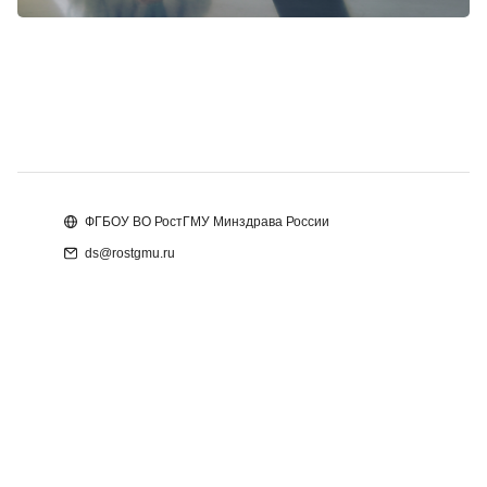
Блоки
Блоки
ФГБОУ ВО РостГМУ Минздрава России
ds@rostgmu.ru